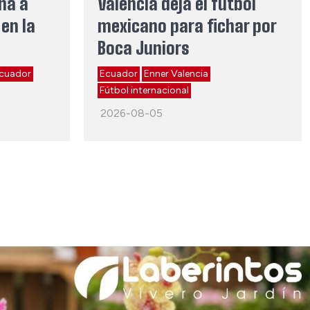
ina a
Valencia deja el fútbol
en la
mexicano para fichar por
Boca Juniors
cuador
Ecuador
Enner Valencia
Fútbol internacional
2026-08-05