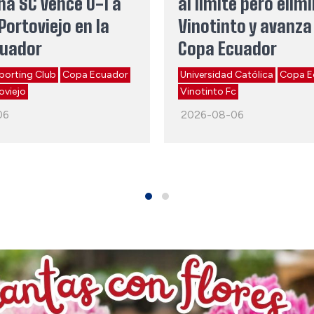
na SC vence 0-1 a
al límite pero elim
Portoviejo en la
Vinotinto y avanza 
cuador
Copa Ecuador
porting Club
Copa Ecuador
Universidad Católica
Copa E
oviejo
Vinotinto Fc
06
2026-08-06