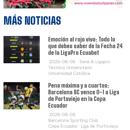
MÁS NOTICIAS
Emoción al rojo vivo: Todo lo
que debes saber de la Fecha 24
de la LigaPro Ecuabet
2026-08-06
Serie A Ligapro
Técnico Universitario
Universidad Católica
Pena máxima y a cuartos:
Barcelona SC vence 0-1 a Liga
de Portoviejo en la Copa
Ecuador
2026-08-06
Barcelona Sporting Club
Copa Ecuador
Liga de Portoviejo