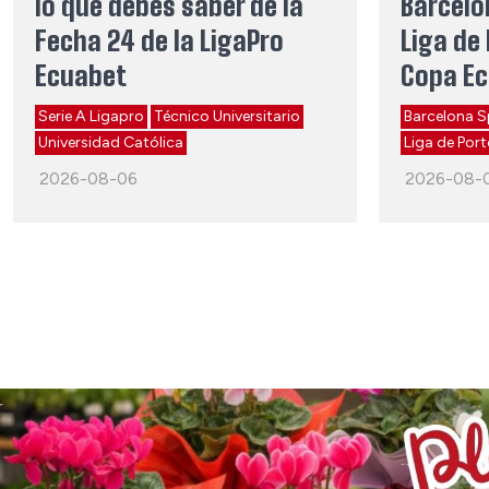
lo que debes saber de la
Barcelo
Fecha 24 de la LigaPro
Liga de 
Ecuabet
Copa E
Serie A Ligapro
Técnico Universitario
Barcelona S
Universidad Católica
Liga de Port
2026-08-06
2026-08-