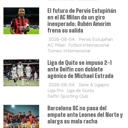
El futuro de Pervis Estupiñán
en el AC Milan da un giro
inesperado: Rubén Amorim
frena su salida
2026-08-04
Pervis Estupiñan
AC Milan
Fútbol internacional
Torneo Internacional
Liga de Quito se impuso 2-1
ante Delfín con doblete
agónico de Michael Estrada
2026-08-04
Serie A Ligapro
Liga Pro
Liga de Quito
Delfín Sporting Club
Barcelona SC no pasa del
empate ante Leones del Norte y
alarga su mala racha