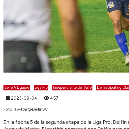
Serie A Ligapro
Liga Pro
Independiente del Valle
Delfín Sporting Clu
2023-09-04
457
Foto: Twitter@DelfinSC
En la fecha 5 de la segunda etapa de la Liga Pro, Delfín
Jocay de Manta. El partido comenzó con Delfín presio