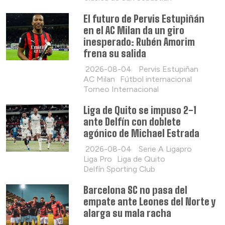
El futuro de Pervis Estupiñán
en el AC Milan da un giro
inesperado: Rubén Amorim
frena su salida
2026-08-04
Pervis Estupiñan
AC Milan
Fútbol internacional
Torneo Internacional
Liga de Quito se impuso 2-1
ante Delfín con doblete
agónico de Michael Estrada
2026-08-04
Serie A Ligapro
Liga Pro
Liga de Quito
Delfín Sporting Club
Barcelona SC no pasa del
empate ante Leones del Norte y
alarga su mala racha