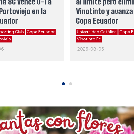
na SC vence 0-1 a
al límite pero elim
Portoviejo en la
Vinotinto y avanza 
cuador
Copa Ecuador
porting Club
Copa Ecuador
Universidad Católica
Copa E
oviejo
Vinotinto Fc
06
2026-08-06