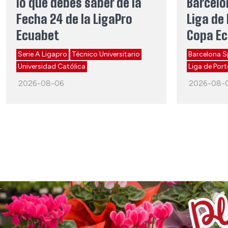
lo que debes saber de la
Barcelo
Fecha 24 de la LigaPro
Liga de 
Ecuabet
Copa E
Serie A Ligapro
Técnico Universitario
Barcelona S
Universidad Católica
Liga de Port
2026-08-06
2026-08-