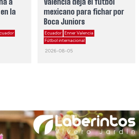
ina a
Valencia deja el fútbol
en la
mexicano para fichar por
Boca Juniors
cuador
Ecuador
Enner Valencia
Fútbol internacional
2026-08-05