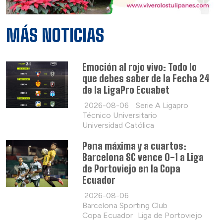
MÁS NOTICIAS
Emoción al rojo vivo: Todo lo
que debes saber de la Fecha 24
de la LigaPro Ecuabet
2026-08-06
Serie A Ligapro
Técnico Universitario
Universidad Católica
Pena máxima y a cuartos:
Barcelona SC vence 0-1 a Liga
de Portoviejo en la Copa
Ecuador
2026-08-06
Barcelona Sporting Club
Copa Ecuador
Liga de Portoviejo