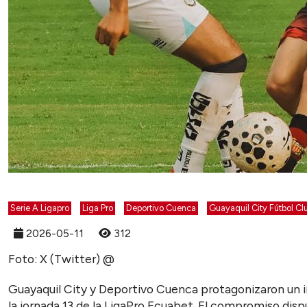
Serie A Ligapro
Liga Pro
Deportivo Cuenca
Guayaquil City Fútbol Cl
2026-05-11
312
Foto: X (Twitter) @
Guayaquil City y Deportivo Cuenca protagonizaron un 
la jornada 13 de la LigaPro Ecuabet. El compromiso dis