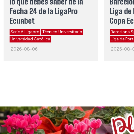
lo que debes saber de la
Barcelo
Fecha 24 de la LigaPro
Liga de 
Ecuabet
Copa E
Serie A Ligapro
Técnico Universitario
Barcelona S
Universidad Católica
Liga de Port
2026-08-06
2026-08-