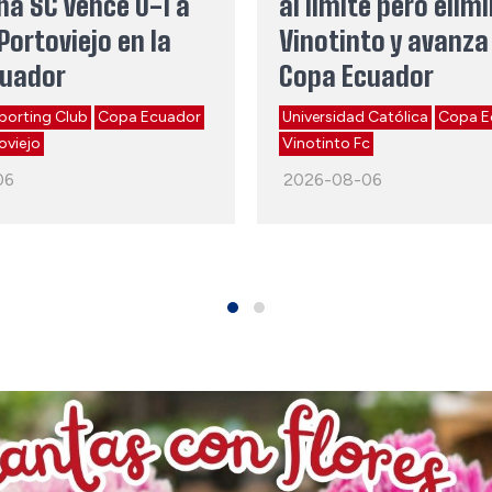
na SC vence 0-1 a
al límite pero elim
Portoviejo en la
Vinotinto y avanza 
cuador
Copa Ecuador
porting Club
Copa Ecuador
Universidad Católica
Copa E
oviejo
Vinotinto Fc
06
2026-08-06