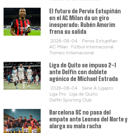
El futuro de Pervis Estupiñán
en el AC Milan da un giro
inesperado: Rubén Amorim
frena su salida
2026-08-04
Pervis Estupiñan
AC Milan
Fútbol internacional
Torneo Internacional
Liga de Quito se impuso 2-1
ante Delfín con doblete
agónico de Michael Estrada
2026-08-04
Serie A Ligapro
Liga Pro
Liga de Quito
Delfín Sporting Club
Barcelona SC no pasa del
empate ante Leones del Norte y
alarga su mala racha