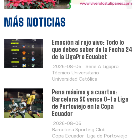
MÁS NOTICIAS
Emoción al rojo vivo: Todo lo
que debes saber de la Fecha 24
de la LigaPro Ecuabet
2026-08-06
Serie A Ligapro
Técnico Universitario
Universidad Católica
Pena máxima y a cuartos:
Barcelona SC vence 0-1 a Liga
de Portoviejo en la Copa
Ecuador
2026-08-06
Barcelona Sporting Club
Copa Ecuador
Liga de Portoviejo