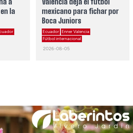
ina a
Valencia deja el fútbol
en la
mexicano para fichar por
Boca Juniors
cuador
Ecuador
Enner Valencia
Fútbol internacional
2026-08-05