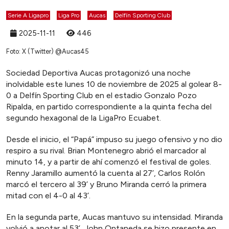
Serie A Ligapro
Liga Pro
Aucas
Delfín Sporting Club
2025-11-11
446
Foto: X (Twitter) @Aucas45
Sociedad Deportiva Aucas protagonizó una noche
inolvidable este lunes 10 de noviembre de 2025 al golear 8-
0 a Delfín Sporting Club en el estadio Gonzalo Pozo
Ripalda, en partido correspondiente a la quinta fecha del
segundo hexagonal de la LigaPro Ecuabet.
Desde el inicio, el “Papá” impuso su juego ofensivo y no dio
respiro a su rival. Brian Montenegro abrió el marcador al
minuto 14, y a partir de ahí comenzó el festival de goles.
Renny Jaramillo aumentó la cuenta al 27’, Carlos Rolón
marcó el tercero al 39’ y Bruno Miranda cerró la primera
mitad con el 4-0 al 43’.
En la segunda parte, Aucas mantuvo su intensidad. Miranda
volvió a anotar al 53’, John Ontaneda se hizo presente en