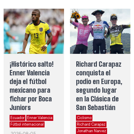
¡Histórico salto!
Richard Carapaz
Enner Valencia
conquista el
deja el fútbol
podio en Europa,
mexicano para
segundo lugar
fichar por Boca
en la Clásica de
Juniors
San Sebastián
Ecuador
Enner Valencia
Ciclismo
Fútbol internacional
Richard Carapaz
Jonathan Narvez
2026-08-05