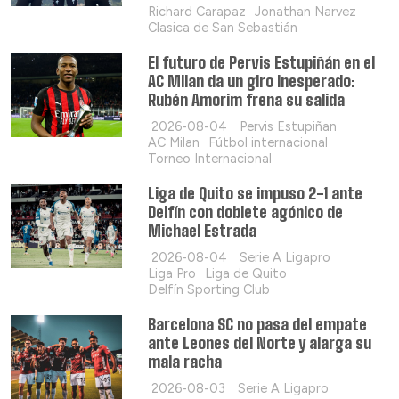
Richard Carapaz
Jonathan Narvez
Clasica de San Sebastián
El futuro de Pervis Estupiñán en el
AC Milan da un giro inesperado:
Rubén Amorim frena su salida
2026-08-04
Pervis Estupiñan
AC Milan
Fútbol internacional
Torneo Internacional
Liga de Quito se impuso 2-1 ante
Delfín con doblete agónico de
Michael Estrada
2026-08-04
Serie A Ligapro
Liga Pro
Liga de Quito
Delfín Sporting Club
Barcelona SC no pasa del empate
ante Leones del Norte y alarga su
mala racha
2026-08-03
Serie A Ligapro