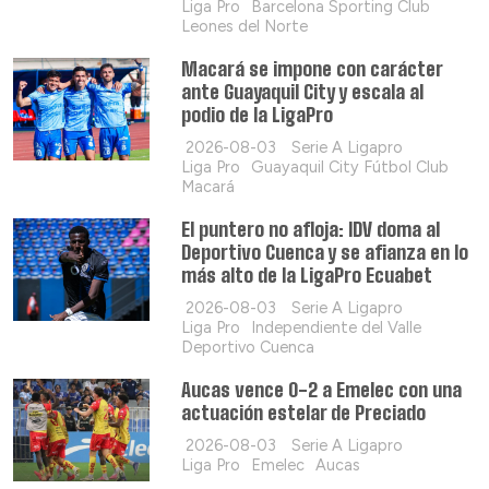
Liga Pro
Barcelona Sporting Club
Leones del Norte
Macará se impone con carácter
ante Guayaquil City y escala al
podio de la LigaPro
2026-08-03
Serie A Ligapro
Liga Pro
Guayaquil City Fútbol Club
Macará
El puntero no afloja: IDV doma al
Deportivo Cuenca y se afianza en lo
más alto de la LigaPro Ecuabet
2026-08-03
Serie A Ligapro
Liga Pro
Independiente del Valle
Deportivo Cuenca
Aucas vence 0-2 a Emelec con una
actuación estelar de Preciado
2026-08-03
Serie A Ligapro
Liga Pro
Emelec
Aucas