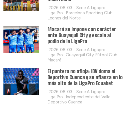
2026-08-03
Serie A Ligapro
Liga Pro
Barcelona Sporting Club
Leones del Norte
Macará se impone con carácter
ante Guayaquil City y escala al
podio de la LigaPro
2026-08-03
Serie A Ligapro
Liga Pro
Guayaquil City Fútbol Club
Macará
El puntero no afloja: IDV doma al
Deportivo Cuenca y se afianza en lo
más alto de la LigaPro Ecuabet
2026-08-03
Serie A Ligapro
Liga Pro
Independiente del Valle
Deportivo Cuenca