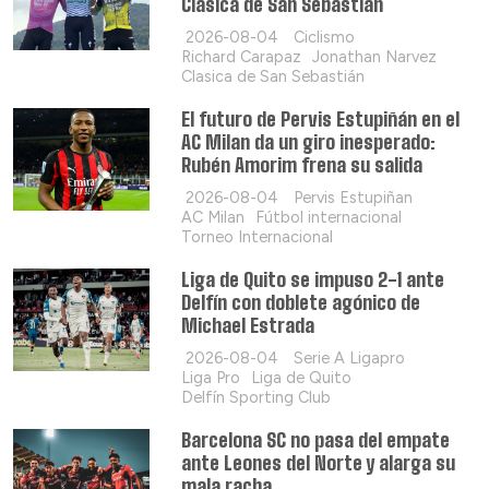
Clásica de San Sebastián
2026-08-04
Ciclismo
Richard Carapaz
Jonathan Narvez
Clasica de San Sebastián
El futuro de Pervis Estupiñán en el
AC Milan da un giro inesperado:
Rubén Amorim frena su salida
2026-08-04
Pervis Estupiñan
AC Milan
Fútbol internacional
Torneo Internacional
Liga de Quito se impuso 2-1 ante
Delfín con doblete agónico de
Michael Estrada
2026-08-04
Serie A Ligapro
Liga Pro
Liga de Quito
Delfín Sporting Club
Barcelona SC no pasa del empate
ante Leones del Norte y alarga su
mala racha