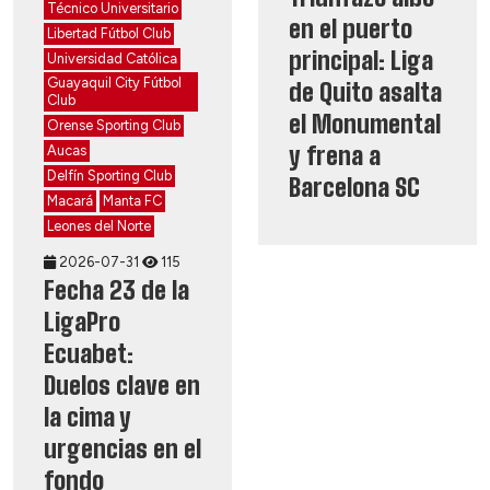
Técnico Universitario
en el puerto
Libertad Fútbol Club
principal: Liga
Universidad Católica
Guayaquil City Fútbol
de Quito asalta
Club
el Monumental
Orense Sporting Club
y frena a
Aucas
Delfín Sporting Club
Barcelona SC
Macará
Manta FC
Leones del Norte
2026-07-31
115
Fecha 23 de la
LigaPro
Ecuabet:
Duelos clave en
la cima y
urgencias en el
fondo