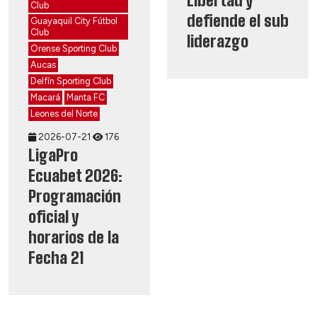
Libertad y
Club
defiende el sub
Guayaquil City Fútbol
Club
liderazgo
Orense Sporting Club
Aucas
Delfín Sporting Club
Macará
Manta FC
Leones del Norte
2026-07-21
176
LigaPro
Ecuabet 2026:
Programación
oficial y
horarios de la
Fecha 21