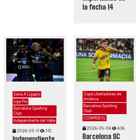
la fecha 14
Copa Libertadores de
Serie A Ligapro
América
Liga Pro
Barcelona Sporting
Barcelona Sporting
Club
Club
CONMEBOL
Independiente del Valle
2026-05-06
436
2026-05-11
312
Barcelona SC
Independiente