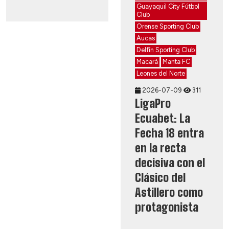
Guayaquil City Fútbol
Club
Orense Sporting Club
Aucas
Delfín Sporting Club
Macará
Manta FC
Leones del Norte
2026-07-09
311
LigaPro
Ecuabet: La
Fecha 18 entra
en la recta
decisiva con el
Clásico del
Astillero como
protagonista