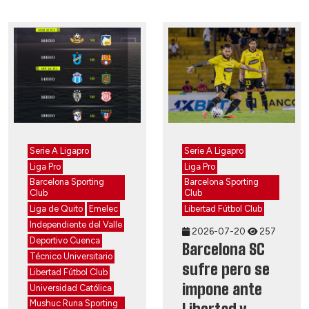
Serie A Ligapro
Serie A Ligapro
Liga Pro
Liga Pro
Barcelona Sporting
Barcelona Sporting
Club
Club
Liga de Quito
Emelec
Libertad Fútbol Club
Independiente del Valle
2026-07-20
257
Deportivo Cuenca
Barcelona SC
Técnico Universitario
sufre pero se
Libertad Fútbol Club
impone ante
Universidad Católica
Mushuc Runa Sporting