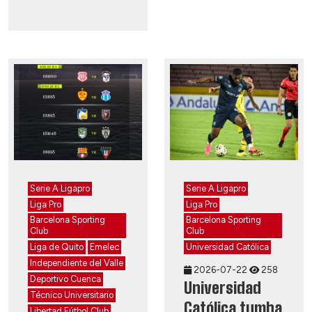
Serie A Ligapro
Serie A Ligapro
Liga Pro
Liga Pro
Barcelona Sporting
Barcelona Sporting
Club
Club
Liga de Quito
Emelec
Universidad Católica
Independiente del Valle
2026-07-22
258
Deportivo Cuenca
Universidad
Técnico Universitario
Católica tumba
Libertad Fútbol Club