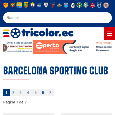
BARCELONA SPORTING CLUB
1
2
3
4
5
6
7
Página 1 de 7