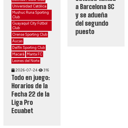
a Barcelona SC
Universidad Católica
Mushuc Runa Sporting
y se adueña
Club
del segundo
Guayaquil City Fútbol
Club
puesto
Orense Sporting Club
Aucas
Delfín Sporting Club
Macará
Manta FC
Leones del Norte
2026-07-24
316
Todo en juego:
Horarios de la
Fecha 22 de la
Liga Pro
Ecuabet