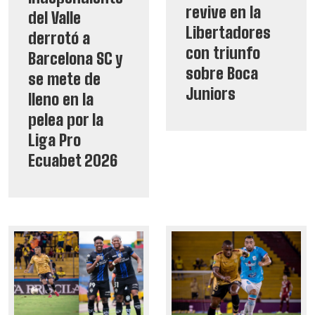
revive en la
del Valle
Libertadores
derrotó a
con triunfo
Barcelona SC y
sobre Boca
se mete de
Juniors
lleno en la
pelea por la
Liga Pro
Ecuabet 2026