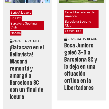
Copa Libertadores de
Serie A Ligapro
América
Liga Pro
Barcelona Sporting
Barcelona Sporting
Club
Club
CONMEBOL
Macará
2026-04-15
406
2026-04-20
339
Boca Juniors
¡Batacazo en el
goleó 3-0 a
Bellavista!
Barcelona SC y
Macará
lo deja en una
remontó y
situación
amargó a
crítica en la
Barcelona SC
Libertadores
con un final de
locura