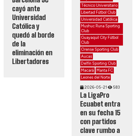
Técnico Universitario
cayó ante
Libertad Fútbol Club
Universidad
Universidad Católica
Católica y
Mushuc Runa Sporting
Club
quedó al borde
Guayaquil City Fútbol
de la
Club
Orense Sporting Club
eliminación en
Aucas
Libertadores
Delfín Sporting Club
Macará
Manta FC
Leones del Norte
2026-05-21
583
La LigaPro
Ecuabet entra
en su fecha 15
con partidos
clave rumbo a