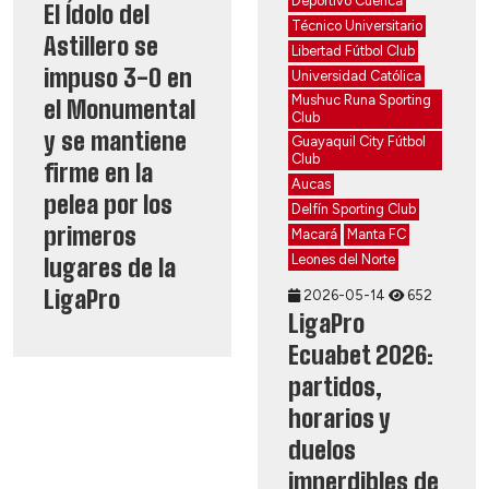
Deportivo Cuenca
El Ídolo del
Técnico Universitario
Astillero se
Libertad Fútbol Club
impuso 3-0 en
Universidad Católica
Mushuc Runa Sporting
el Monumental
Club
y se mantiene
Guayaquil City Fútbol
Club
firme en la
Aucas
pelea por los
Delfín Sporting Club
primeros
Macará
Manta FC
Leones del Norte
lugares de la
LigaPro
2026-05-14
652
LigaPro
Ecuabet 2026:
partidos,
horarios y
duelos
imperdibles de