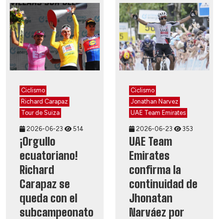
Ciclismo
Ciclismo
Richard Carapaz
Jonathan Narvez
Tour de Suiza
UAE Team Emirates
2026-06-23
514
2026-06-23
353
¡Orgullo
UAE Team
ecuatoriano!
Emirates
Richard
confirma la
Carapaz se
continuidad de
queda con el
Jhonatan
subcampeonato
Narváez por