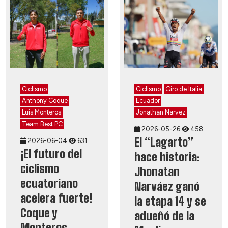
Ciclismo
Ciclismo
Giro de Italia
Anthony Coque
Ecuador
Luis Monteros
Jonathan Narvez
Team Best PC
2026-05-26
458
El “Lagarto”
2026-06-04
631
¡El futuro del
hace historia:
ciclismo
Jhonatan
ecuatoriano
Narváez ganó
acelera fuerte!
la etapa 14 y se
Coque y
adueñó de la
Monteros