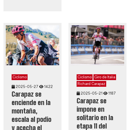
Ciclismo
Ciclismo
Giro de Italia
Richard Carapaz
2025-05-27
1422
Carapaz se
2025-05-21
1187
Carapaz se
enciende en la
impone en
montaña,
solitario en la
escala al podio
etapa 11 del
y acecha el