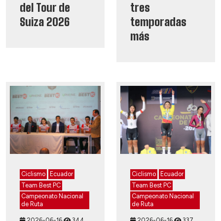
del Tour de
tres
Suiza 2026
temporadas
más
Ciclismo
Ecuador
Ciclismo
Ecuador
Team Best PC
Team Best PC
Campeonato Nacional
Campeonato Nacional
de Ruta
de Ruta
2026-06-16
344
2026-06-16
337