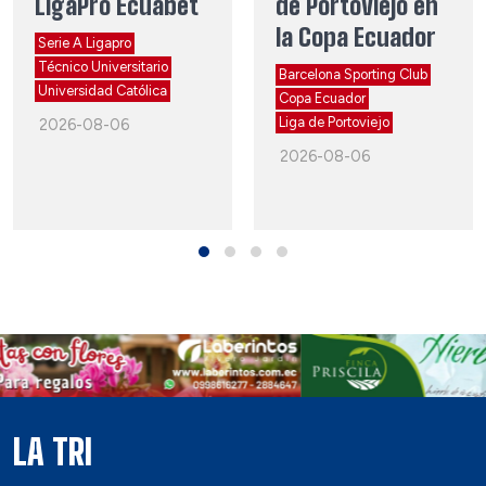
LigaPro Ecuabet
de Portoviejo en
la Copa Ecuador
Serie A Ligapro
Técnico Universitario
Barcelona Sporting Club
Universidad Católica
Copa Ecuador
Liga de Portoviejo
2026-08-06
2026-08-06
LA TRI