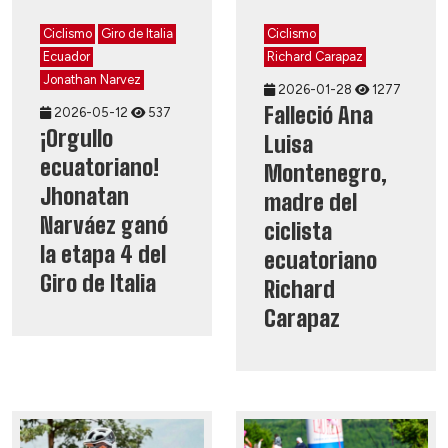
Ciclismo
Giro de Italia
Ciclismo
Ecuador
Richard Carapaz
Jonathan Narvez
2026-01-28
1277
Falleció Ana
2026-05-12
537
¡Orgullo
Luisa
ecuatoriano!
Montenegro,
Jhonatan
madre del
Narváez ganó
ciclista
la etapa 4 del
ecuatoriano
Giro de Italia
Richard
Carapaz