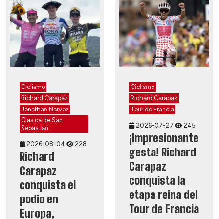
Ciclismo
Ciclismo
Richard Carapaz
Richard Carapaz
Jonathan Narvez
Tour de Francia
Clasica de San
2026-07-27
245
Sebastián
¡Impresionante
2026-08-04
228
gesta! Richard
Richard
Carapaz
Carapaz
conquista la
conquista el
etapa reina del
podio en
Tour de Francia
Europa,