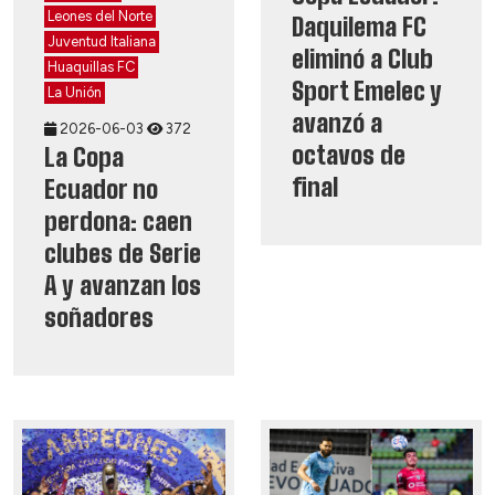
Leones del Norte
Daquilema FC
Juventud Italiana
eliminó a Club
Huaquillas FC
Sport Emelec y
La Unión
avanzó a
2026-06-03
372
octavos de
La Copa
final
Ecuador no
perdona: caen
clubes de Serie
A y avanzan los
soñadores