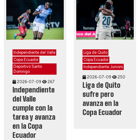
Independiente del Valle
Liga de Quito
Copa Ecuador
Copa Ecuador
Deportivo Santo
Independiente Juniors
Domingo
2026-07-09
250
2026-07-09
267
Liga de Quito
Independiente
sufre pero
del Valle
avanza en la
cumple con la
Copa Ecuador
tarea y avanza
en la Copa
Ecuador