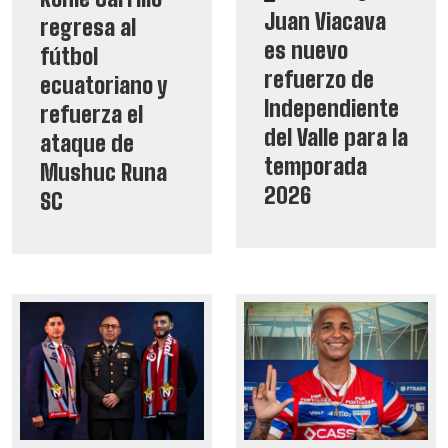
Juan Viacava
regresa al
es nuevo
fútbol
refuerzo de
ecuatoriano y
Independiente
refuerza el
del Valle para la
ataque de
temporada
Mushuc Runa
2026
SC