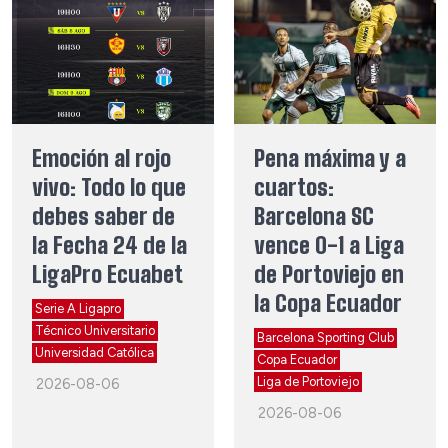
Emoción al rojo
Pena máxima y a
vivo: Todo lo que
cuartos:
debes saber de
Barcelona SC
la Fecha 24 de la
vence 0-1 a Liga
LigaPro Ecuabet
de Portoviejo en
la Copa Ecuador
Serie A Ligapro
Técnico Universitario
Barcelona Sporting Club
Universidad Católica
Copa Ecuador
Liga de Portoviejo
2026-08-06
2026-08-06