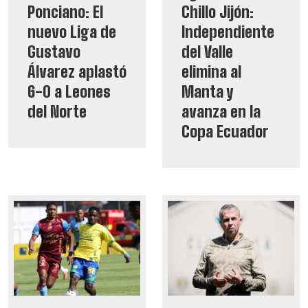
Ponciano: El
Chillo Jijón:
nuevo Liga de
Independiente
Gustavo
del Valle
Álvarez aplastó
elimina al
6-0 a Leones
Manta y
del Norte
avanza en la
Copa Ecuador