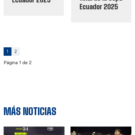
Ecuador 2025
1
2
Página 1 de 2
MÁS NOTICIAS