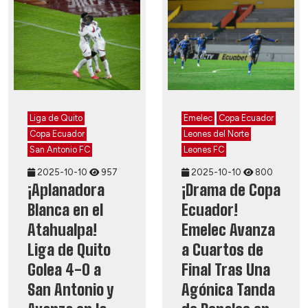
Liga de Quito
Emelec
Copa Ecuador
Copa Ecuador
Leones del Norte
San Antonio FC
Leones FC
2025-10-10
957
2025-10-10
800
¡Aplanadora
¡Drama de Copa
Blanca en el
Ecuador!
Atahualpa!
Emelec Avanza
Liga de Quito
a Cuartos de
Golea 4-0 a
Final Tras Una
San Antonio y
Agónica Tanda