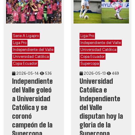
Serie A Ligapro
Liga Pro
Liga Pro
Independiente del Valle
Independiente del Valle
Universidad Católica
Universidad Católica
Copa Ecuador
Copa Ecuador
Supercopa
2026-05-14
536
2026-05-13
469
Independiente
Universidad
del Valle goleó
Católica e
a Universidad
Independiente
Católica y se
del Valle
coronó
disputan hoy la
campeón de la
gloria de la
Supercopa
Supercopa