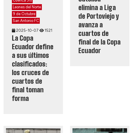
Cuenca Jrs
elimina a Liga
Leones del Norte
9 de Octubre
de Portoviejo y
San Antonio FC
avanza a
2025-10-07
1521
cuartos de
La Copa
final de la Copa
Ecuador define
Ecuador
a sus últimos
clasificados:
los cruces de
cuartos de
final toman
forma