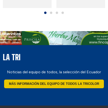
LA TRI
Noticias del equipo de todos, la selección del Ecuador
MÁS INFORMACIÓN DEL EQUIPO DE TODOS LA TRICOLOR