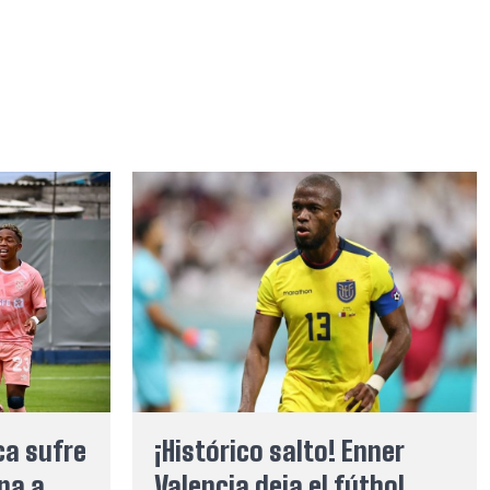
ca sufre
¡Histórico salto! Enner
ina a
Valencia deja el fútbol