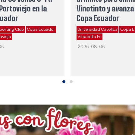
Portoviejo en la
Vinotinto y avanza 
cuador
Copa Ecuador
porting Club
Copa Ecuador
Universidad Católica
Copa E
oviejo
Vinotinto Fc
06
2026-08-06