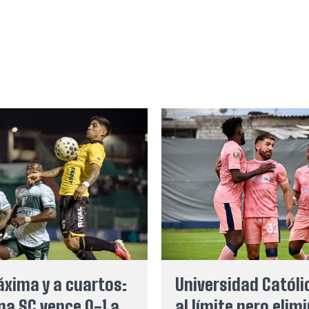
xima y a cuartos:
Universidad Católi
na SC vence 0-1 a
al límite pero elim