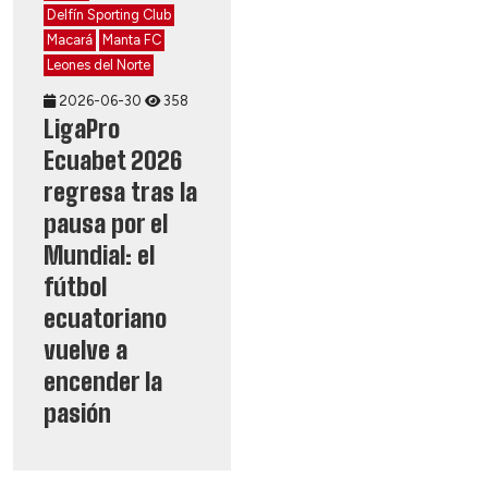
Delfín Sporting Club
Macará
Manta FC
Leones del Norte
2026-06-30
358
LigaPro
Ecuabet 2026
regresa tras la
pausa por el
Mundial: el
fútbol
ecuatoriano
vuelve a
encender la
pasión