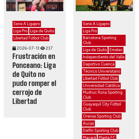
Serie A Ligapro
Serie A Ligapro
Liga Pro
Liga de Quito
Liga Pro
Barcelona Sporting
Libertad Fútbol Club
Club
2026-07-13
237
Liga de Quito
Emelec
Frustración en
Independiente del Valle
Ponceano: Liga
Deportivo Cuenca
Técnico Universitario
de Quito no
Libertad Fútbol Club
pudo romper el
Universidad Católica
cerrojo de
Mushuc Runa Sporting
Club
Libertad
Guayaquil City Fútbol
Club
Orense Sporting Club
Aucas
Delfín Sporting Club
Macará
Manta FC