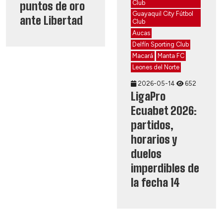
Club
puntos de oro
Guayaquil City Fútbol
ante Libertad
Club
Aucas
Delfín Sporting Club
Macará
Manta FC
Leones del Norte
2026-05-14
652
LigaPro
Ecuabet 2026:
partidos,
horarios y
duelos
imperdibles de
la fecha 14