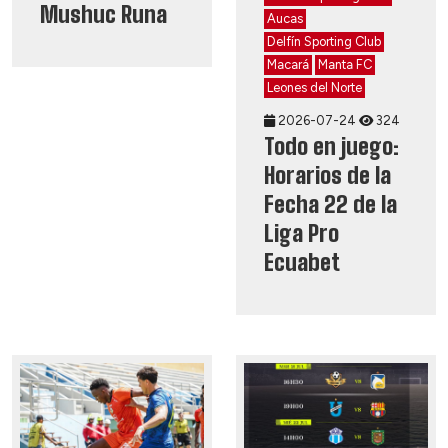
Mushuc Runa
Aucas
Delfín Sporting Club
Macará
Manta FC
Leones del Norte
2026-07-24
324
Todo en juego:
Horarios de la
Fecha 22 de la
Liga Pro
Ecuabet