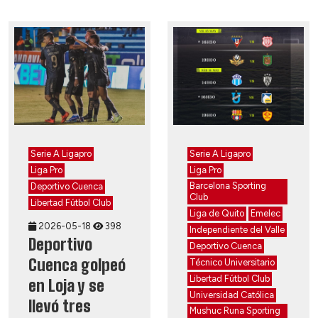
Serie A Ligapro
Serie A Ligapro
Liga Pro
Liga Pro
Barcelona Sporting
Deportivo Cuenca
Club
Libertad Fútbol Club
Liga de Quito
Emelec
2026-05-18
398
Independiente del Valle
Deportivo
Deportivo Cuenca
Cuenca golpeó
Técnico Universitario
Libertad Fútbol Club
en Loja y se
Universidad Católica
llevó tres
Mushuc Runa Sporting