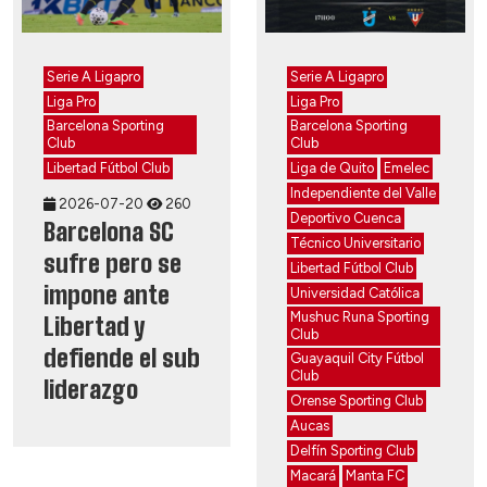
Serie A Ligapro
Serie A Ligapro
Liga Pro
Liga Pro
Barcelona Sporting
Barcelona Sporting
Club
Club
Libertad Fútbol Club
Liga de Quito
Emelec
Independiente del Valle
2026-07-20
260
Deportivo Cuenca
Barcelona SC
Técnico Universitario
sufre pero se
Libertad Fútbol Club
impone ante
Universidad Católica
Mushuc Runa Sporting
Libertad y
Club
defiende el sub
Guayaquil City Fútbol
Club
liderazgo
Orense Sporting Club
Aucas
Delfín Sporting Club
Macará
Manta FC