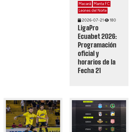
Macará
Manta FC
Leones del Norte
2026-07-21
180
LigaPro
Ecuabet 2026:
Programación
oficial y
horarios de la
Fecha 21