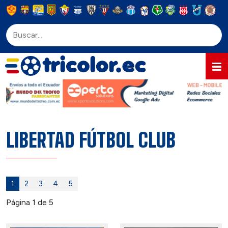
LIBERTAD FÚTBOL CLUB
1
2
3
4
5
Página 1 de 5