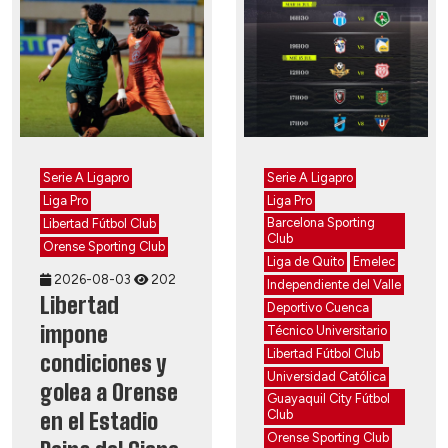
Serie A Ligapro
Serie A Ligapro
Liga Pro
Liga Pro
Barcelona Sporting
Libertad Fútbol Club
Club
Orense Sporting Club
Liga de Quito
Emelec
2026-08-03
202
Independiente del Valle
Libertad
Deportivo Cuenca
impone
Técnico Universitario
Libertad Fútbol Club
condiciones y
Universidad Católica
golea a Orense
Guayaquil City Fútbol
Club
en el Estadio
Orense Sporting Club