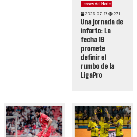
Leones del Norte
2026-07-13
271
Una jornada de
infarto: La
fecha 19
promete
definir el
rumbo de la
LigaPro