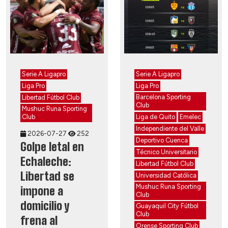
Serie A Ligapro
Serie A Ligapro
Liga Pro
Liga Pro
Barcelona Sporting
Libertad Fútbol Club
Club
Mushuc Runa Sporting
Club
Liga de Quito
Emelec
Independiente del Valle
2026-07-27
252
Deportivo Cuenca
Golpe letal en
Técnico Universitario
Echaleche:
Libertad Fútbol Club
Libertad se
Universidad Católica
Mushuc Runa Sporting
impone a
Club
domicilio y
Guayaquil City Fútbol
Club
frena al
Orense Sporting Club