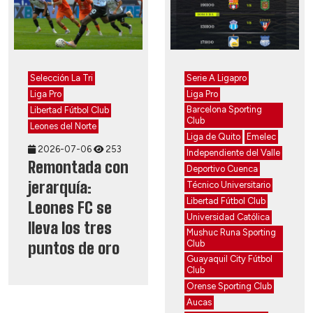
Selección La Tri
Serie A Ligapro
Liga Pro
Liga Pro
Barcelona Sporting
Libertad Fútbol Club
Club
Leones del Norte
Liga de Quito
Emelec
2026-07-06
253
Independiente del Valle
Remontada con
Deportivo Cuenca
jerarquía:
Técnico Universitario
Libertad Fútbol Club
Leones FC se
Universidad Católica
lleva los tres
Mushuc Runa Sporting
Club
puntos de oro
Guayaquil City Fútbol
Club
Orense Sporting Club
Aucas