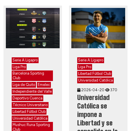
Serie A Ligapro
Serie A Ligapro
Liga Pro
Liga Pro
Barcelona Sporting
Libertad Fútbol Club
Club
Universidad Católica
Liga de Quito
Emelec
2026-04-20
370
Independiente del Valle
Universidad
Deportivo Cuenca
Católica se
Técnico Universitario
Libertad Fútbol Club
impone a
Universidad Católica
Libertad y se
Mushuc Runa Sporting
Club