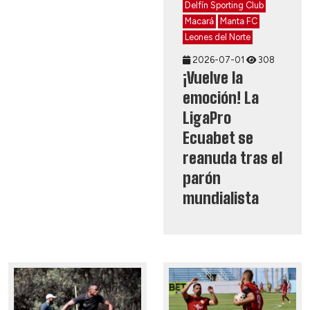
Delfín Sporting Club
Macará
Manta FC
Leones del Norte
2026-07-01
308
¡Vuelve la
emoción! La
LigaPro
Ecuabet se
reanuda tras el
parón
mundialista