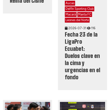
Reina del Cisne
Aucas
Delfín Sporting Club
Macará
Manta FC
Leones del Norte
2026-07-31
116
Fecha 23 de la
LigaPro
Ecuabet:
Duelos clave en
la cima y
urgencias en el
fondo