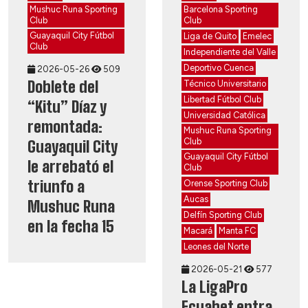
Mushuc Runa Sporting
Barcelona Sporting
Club
Club
Guayaquil City Fútbol
Liga de Quito
Emelec
Club
Independiente del Valle
Deportivo Cuenca
2026-05-26
509
Doblete del
Técnico Universitario
Libertad Fútbol Club
“Kitu” Díaz y
Universidad Católica
remontada:
Mushuc Runa Sporting
Club
Guayaquil City
Guayaquil City Fútbol
le arrebató el
Club
triunfo a
Orense Sporting Club
Aucas
Mushuc Runa
Delfín Sporting Club
en la fecha 15
Macará
Manta FC
Leones del Norte
2026-05-21
577
La LigaPro
Ecuabet entra