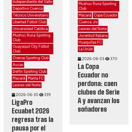
Independiente del Valle
Mushuc Runa Sporting
Deportivo Cuenca
Club
Técnico Universitario
Macará
Copa Ecuador
Libertad Fútbol Club
Cuenca Jrs
Universidad Católica
Leones del Norte
Mushuc Runa Sporting
Juventud Italiana
Club
Huaquillas FC
Guayaquil City Fútbol
La Unión
Club
Orense Sporting Club
2026-06-03
370
Aucas
La Copa
Delfín Sporting Club
Ecuador no
Macará
Manta FC
perdona: caen
Leones del Norte
clubes de Serie
2026-06-30
339
A y avanzan los
LigaPro
soñadores
Ecuabet 2026
regresa tras la
pausa por el