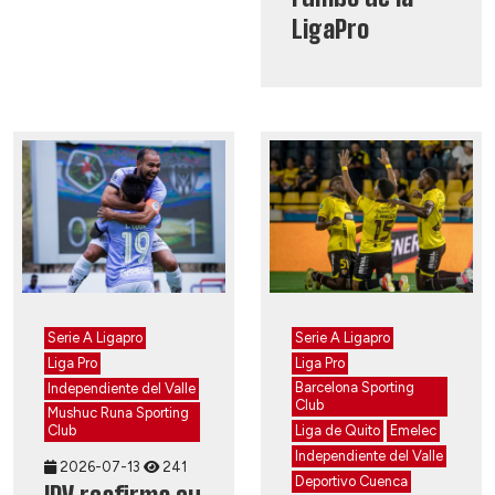
LigaPro
Serie A Ligapro
Serie A Ligapro
Liga Pro
Liga Pro
Barcelona Sporting
Independiente del Valle
Club
Mushuc Runa Sporting
Club
Liga de Quito
Emelec
Independiente del Valle
2026-07-13
241
Deportivo Cuenca