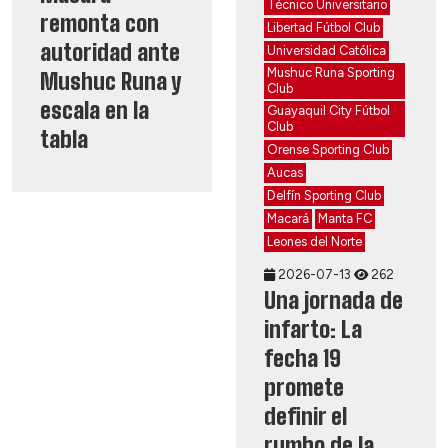
Técnico Universitario
remonta con
Libertad Fútbol Club
autoridad ante
Universidad Católica
Mushuc Runa Sporting
Mushuc Runa y
Club
escala en la
Guayaquil City Fútbol
Club
tabla
Orense Sporting Club
Aucas
Delfín Sporting Club
Macará
Manta FC
Leones del Norte
2026-07-13
262
Una jornada de
infarto: La
fecha 19
promete
definir el
rumbo de la