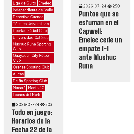
Liga de Quito
Emelec
2026-07-24
250
Independiente del Valle
Puntos que se
Deportivo Cuenca
esfuman en el
Técnico Universitario
Capwell:
Libertad Fútbol Club
Universidad Católica
Emelec cede un
Mushuc Runa Sporting
empate 1-1
Club
Guayaquil City Fútbol
ante Mushuc
Club
Runa
Orense Sporting Club
Aucas
Delfín Sporting Club
Macará
Manta FC
Leones del Norte
2026-07-24
303
Todo en juego:
Horarios de la
Fecha 22 de la