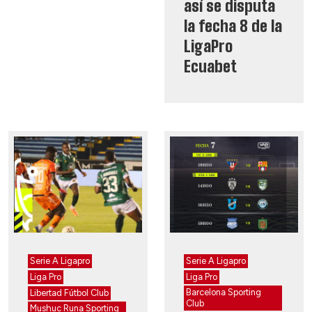
así se disputa
la fecha 8 de la
LigaPro
Ecuabet
Serie A Ligapro
Serie A Ligapro
Liga Pro
Liga Pro
Barcelona Sporting
Libertad Fútbol Club
Club
Mushuc Runa Sporting