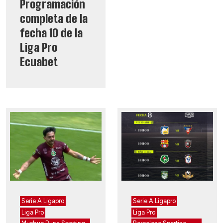
Programación
completa de la
fecha 10 de la
Liga Pro
Ecuabet
Serie A Ligapro
Serie A Ligapro
Liga Pro
Liga Pro