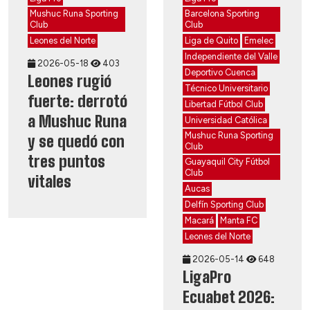
Mushuc Runa Sporting
Barcelona Sporting
Club
Club
Leones del Norte
Liga de Quito
Emelec
Independiente del Valle
2026-05-18
403
Deportivo Cuenca
Leones rugió
Técnico Universitario
fuerte: derrotó
Libertad Fútbol Club
a Mushuc Runa
Universidad Católica
Mushuc Runa Sporting
y se quedó con
Club
tres puntos
Guayaquil City Fútbol
Club
vitales
Aucas
Delfín Sporting Club
Macará
Manta FC
Leones del Norte
2026-05-14
648
LigaPro
Ecuabet 2026: