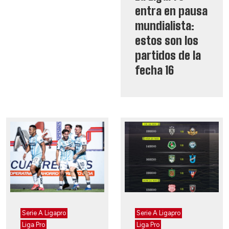
entra en pausa
mundialista:
estos son los
partidos de la
fecha 16
Serie A Ligapro
Serie A Ligapro
Liga Pro
Liga Pro