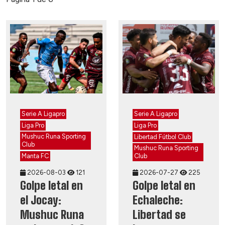
Serie A Ligapro
Serie A Ligapro
Liga Pro
Liga Pro
Mushuc Runa Sporting
Libertad Fútbol Club
Club
Mushuc Runa Sporting
Manta FC
Club
2026-08-03
121
2026-07-27
225
Golpe letal en
Golpe letal en
el Jocay:
Echaleche:
Mushuc Runa
Libertad se