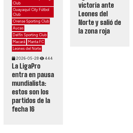
Club
victoria ante
Guayaquil City Fútbol
Leones del
Club
Norte y salió de
Orense Sporting Club
Aucas
la zona roja
Delfín Sporting Club
Macará
Manta FC
Leones del Norte
2026-05-28
444
La LigaPro
entra en pausa
mundialista:
estos son los
partidos de la
fecha 16