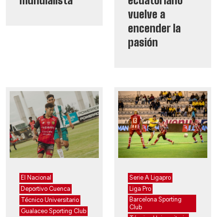
mundialista
ecuatoriano
vuelve a
encender la
pasión
El Nacional
Serie A Ligapro
Deportivo Cuenca
Liga Pro
Barcelona Sporting
Técnico Universitario
Club
Gualaceo Sporting Club