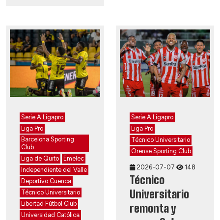
Serie A Ligapro
Serie A Ligapro
Liga Pro
Liga Pro
Barcelona Sporting
Técnico Universitario
Club
Orense Sporting Club
Liga de Quito
Emelec
2026-07-07
148
Independiente del Valle
Técnico
Deportivo Cuenca
Universitario
Técnico Universitario
Libertad Fútbol Club
remonta y
Universidad Católica