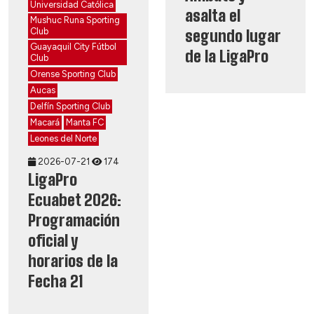
Universidad Católica
asalta el
Mushuc Runa Sporting
Club
segundo lugar
Guayaquil City Fútbol
de la LigaPro
Club
Orense Sporting Club
Aucas
Delfín Sporting Club
Macará
Manta FC
Leones del Norte
2026-07-21
174
LigaPro
Ecuabet 2026:
Programación
oficial y
horarios de la
Fecha 21