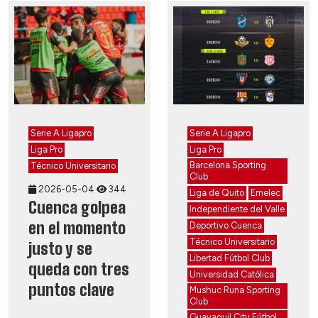
Serie A Ligapro
Serie A Ligapro
Liga Pro
Liga Pro
Barcelona Sporting
Técnico Universitario
Club
2026-05-04
344
Liga de Quito
Emelec
Cuenca golpea
Independiente del Valle
en el momento
Deportivo Cuenca
Técnico Universitario
justo y se
Libertad Fútbol Club
queda con tres
Universidad Católica
puntos clave
Mushuc Runa Sporting
Club
Guayaquil City Fútbol