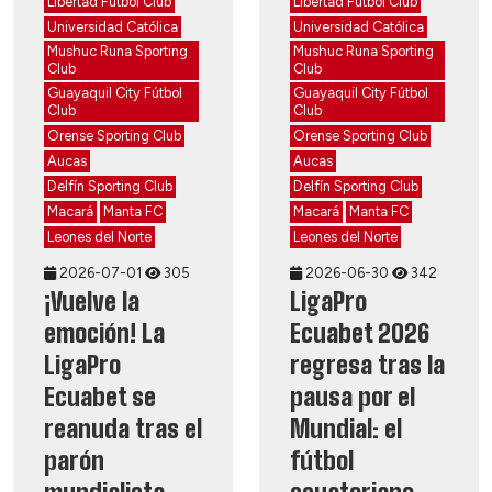
Libertad Fútbol Club
Libertad Fútbol Club
Universidad Católica
Universidad Católica
Mushuc Runa Sporting
Mushuc Runa Sporting
Club
Club
Guayaquil City Fútbol
Guayaquil City Fútbol
Club
Club
Orense Sporting Club
Orense Sporting Club
Aucas
Aucas
Delfín Sporting Club
Delfín Sporting Club
Macará
Manta FC
Macará
Manta FC
Leones del Norte
Leones del Norte
2026-07-01
305
2026-06-30
342
¡Vuelve la
LigaPro
emoción! La
Ecuabet 2026
LigaPro
regresa tras la
Ecuabet se
pausa por el
reanuda tras el
Mundial: el
parón
fútbol