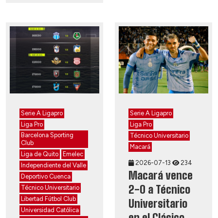
Serie A Ligapro
Serie A Ligapro
Liga Pro
Liga Pro
Barcelona Sporting
Técnico Universitario
Club
Macará
Liga de Quito
Emelec
2026-07-13
234
Independiente del Valle
Macará vence
Deportivo Cuenca
2-0 a Técnico
Técnico Universitario
Libertad Fútbol Club
Universitario
Universidad Católica
en el Clásico